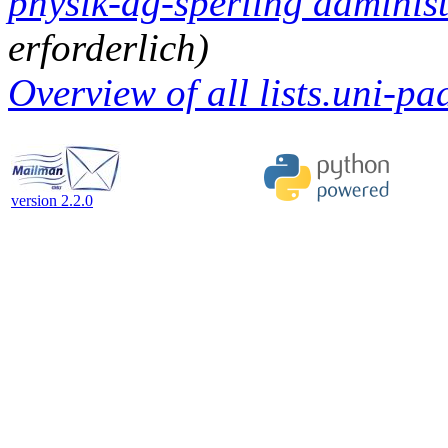
physik-ag-sperling administ
erforderlich)
Overview of all lists.uni-pa
version 2.2.0