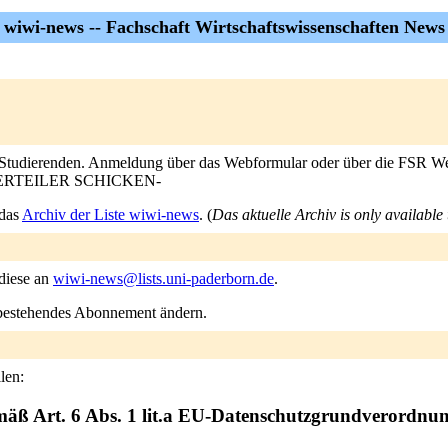
wiwi-news -- Fachschaft Wirtschaftswissenschaften News
I Studierenden. Anmeldung über das Webformular oder über die FSR We
ERTEILER SCHICKEN-
 das
Archiv der Liste wiwi-news
. (
Das aktuelle Archiv is only available 
 diese an
wiwi-news@lists.uni-paderborn.de
.
n bestehendes Abonnement ändern.
len:
mäß Art. 6 Abs. 1 lit.a EU-Datenschutzgrundverordnu