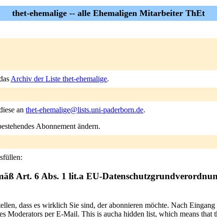
thet-ehemalige -- alle Ehemaligen Mitarbeiter ThEt
 das
Archiv der Liste thet-ehemalige
.
 diese an
thet-ehemalige@lists.uni-paderborn.de
.
n bestehendes Abonnement ändern.
sfüllen:
mäß Art. 6 Abs. 1 lit.a EU-Datenschutzgrundverordnu
tellen, dass es wirklich Sie sind, der abonnieren möchte. Nach Eingang
 Moderators per E-Mail. This is aucha hidden list, which means that the 