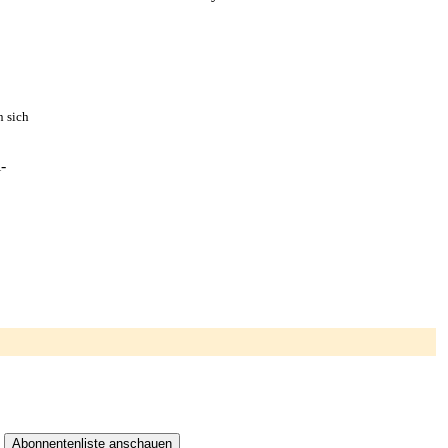
n sich
-