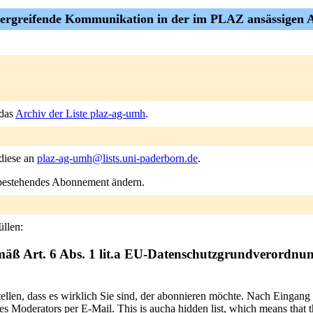
sübergreifende Kommunikation in der im PLAZ ansässigen
 das
Archiv der Liste plaz-ag-umh
.
 diese an
plaz-ag-umh@lists.uni-paderborn.de
.
n bestehendes Abonnement ändern.
llen:
mäß Art. 6 Abs. 1 lit.a EU-Datenschutzgrundverordnu
tellen, dass es wirklich Sie sind, der abonnieren möchte. Nach Eingang
 Moderators per E-Mail. This is aucha hidden list, which means that the 