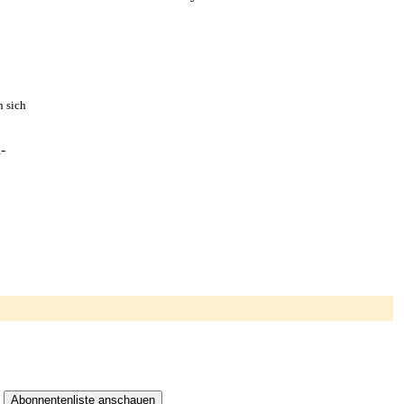
n sich
-