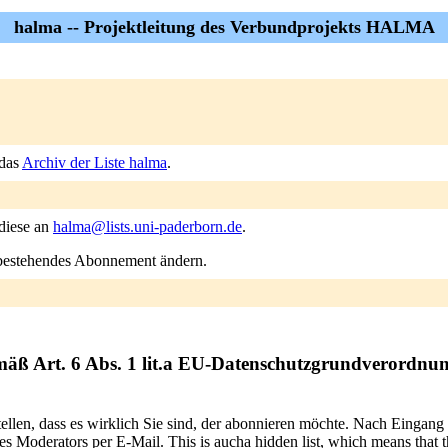
halma -- Projektleitung des Verbundprojekts HALMA
 das
Archiv der Liste halma
.
 diese an
halma@lists.uni-paderborn.de
.
n bestehendes Abonnement ändern.
mäß Art. 6 Abs. 1 lit.a EU-Datenschutzgrundverordnu
tellen, dass es wirklich Sie sind, der abonnieren möchte. Nach Eingang
 Moderators per E-Mail. This is aucha hidden list, which means that the 