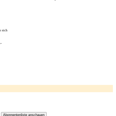
n sich
-