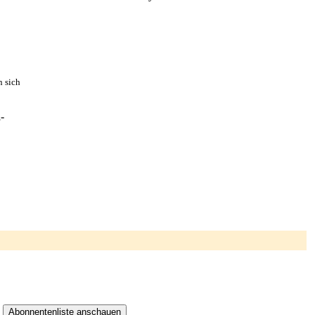
n sich
-