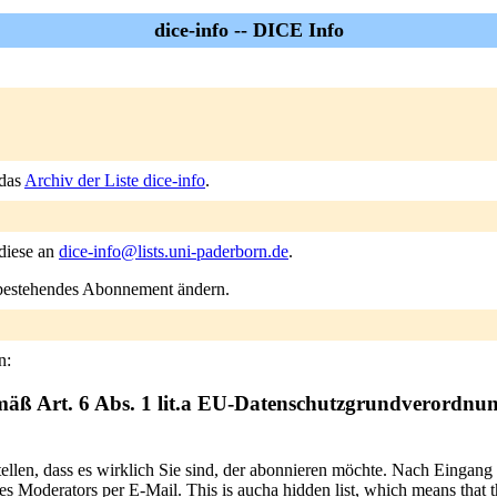
dice-info -- DICE Info
 das
Archiv der Liste dice-info
.
 diese an
dice-info@lists.uni-paderborn.de
.
n bestehendes Abonnement ändern.
n:
mäß Art. 6 Abs. 1 lit.a EU-Datenschutzgrundverordnu
tellen, dass es wirklich Sie sind, der abonnieren möchte. Nach Eingang
 Moderators per E-Mail. This is aucha hidden list, which means that the 