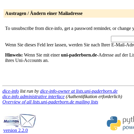
Austragen / Ändern einer Mailadresse
To unsubscribe from dice-info, get a password reminder, or change y
Wenn Sie dieses Feld leer lassen, werden Sie nach Ihrer E-Mail-Adre
Hinweis:
Wenn Sie mit einer
uni-paderborn.de
-Adresse auf der Li
ihres Uni-Accounts an.
dice-info
list run by
dice-info-owner at lists.uni-paderborn.de
dice-info administrative interface
(Authentifikation erforderlich)
Overview of all lists.uni-paderborn.de mailing lists
version 2.2.0