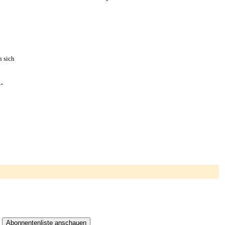
n sich
-