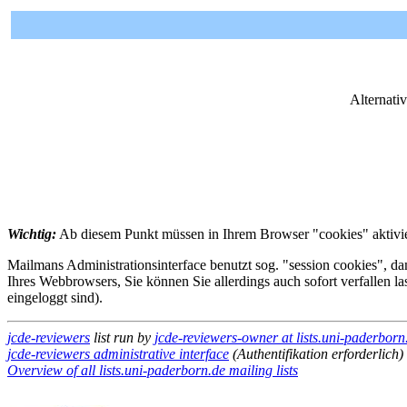
Alternati
Wichtig:
Ab diesem Punkt müssen in Ihrem Browser "cookies" aktivier
Mailmans Administrationsinterface benutzt sog. "session cookies", dam
Ihres Webbrowsers, Sie können Sie allerdings auch sofort verfallen l
eingeloggt sind).
jcde-reviewers
list run by
jcde-reviewers-owner at lists.uni-paderborn
jcde-reviewers administrative interface
(Authentifikation erforderlich)
Overview of all lists.uni-paderborn.de mailing lists