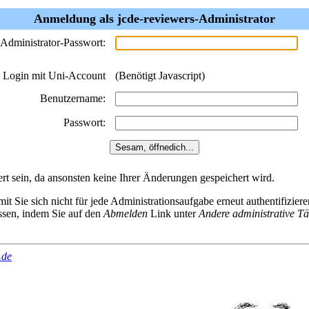
Anmeldung als jcde-reviewers-Administrator
Administrator-Passwort:
v Login mit Uni-Account
(Benötigt Javascript)
Benutzername:
Passwort:
t sein, da ansonsten keine Ihrer Änderungen gespeichert wird.
it Sie sich nicht für jede Administrationsaufgabe erneut authentifizie
assen, indem Sie auf den
Abmelden
Link unter
Andere administrative Tä
.de